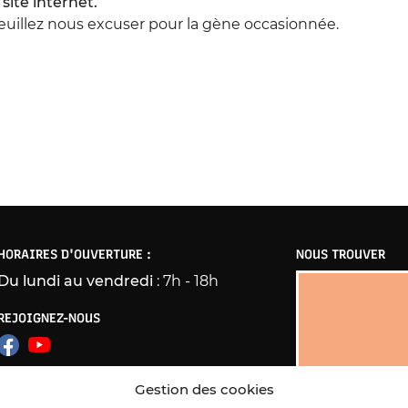
ite internet.
tout moment
Veuillez nous excuser pour la gène occasionnée.
HORAIRES D'OUVERTURE :
NOUS TROUVER
Du lundi au vendredi
: 7h - 18h
REJOIGNEZ-NOUS
Gestion des cookies