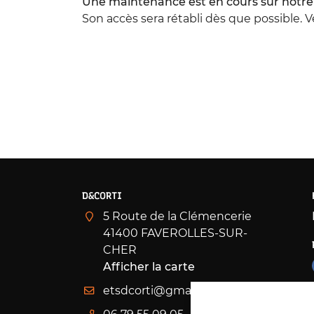
Une maintenance est en cours sur notre s
à l'adresse email indiqué ci-dessus. Vous pouvez vous désinscrire à 
en utilisant
le formulaire de désinscription
.
Son accès sera rétabli dès que possible. 
INSCRIPTION
D&CORTI
5 Route de la Clémencerie
41400 FAVEROLLES-SUR-
CHER
Afficher la carte