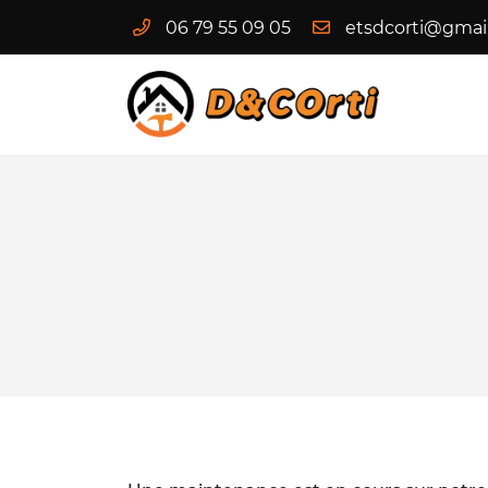
06 79 55 09 05
5 Route de la Clémencerie
41400 FAVEROLLES-SUR-CHER
06 79 55 09 05
VOUS POUVEZ NOUS CONTACTER AU
06 79 55 09 05
Adresse email de réception

En cochant cette case, vous consentez à recevoir nos propositions c